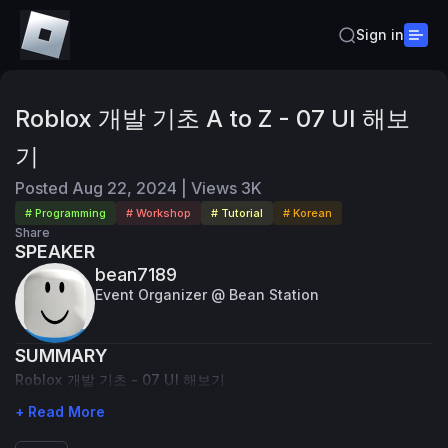
Sign in
Roblox 개발 기초 A to Z - 07 UI 해보
기
Posted
Aug 22, 2024
|
Views
3K
# Programming
# Workshop
# Tutorial
# Korean
Share
SPEAKER
bean7189
Event Organizer @ Bean Station
SUMMARY
Roblox 개발 기초 - 07 UI 해보기
+ Read More