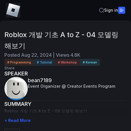
Sign in
Roblox 개발 기초 A to Z - 04 모델링
해보기
Posted
Aug 22, 2024
|
Views
4.8K
# Programming
# Tutorial
# Workshop
# Korean
Share
SPEAKER
bean7189
Event Organizer @ Creator Events Program
SUMMARY
Roblox 개발 기초 A to Z - 04 모델링 해보기
+ Read More