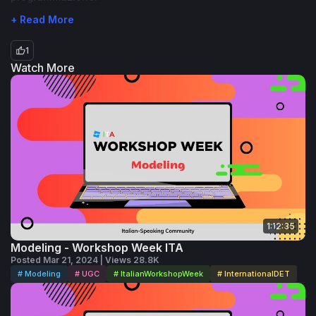
+ Read More
1
Watch More
1:12:35
Modeling - Workshop Week ITA
Posted Mar 21, 2024 | Views 28.8K
# Modeling
# UGC
# ItalianWorkshopWeek
# InternationalDET