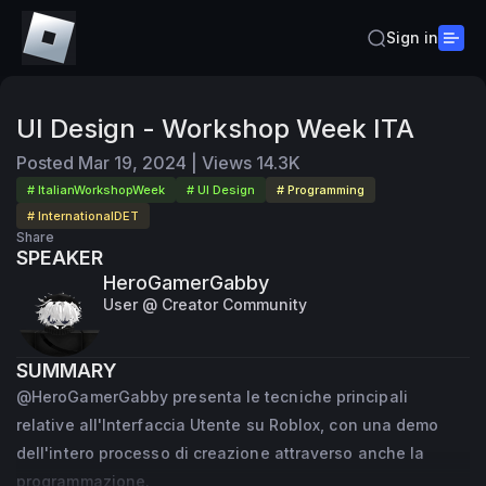
Sign in
UI Design - Workshop Week ITA
Posted
Mar 19, 2024
|
Views
14.3K
# ItalianWorkshopWeek
# UI Design
# Programming
# InternationalDET
Share
SPEAKER
HeroGamerGabby
User @ Creator Community
SUMMARY
@HeroGamerGabby presenta le tecniche principali
relative all'Interfaccia Utente su Roblox, con una demo
dell'intero processo di creazione attraverso anche la
programmazione.