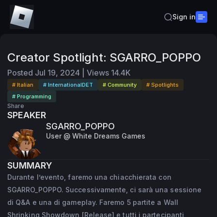
Sign in
Creator Spotlight: SGARRO_POPPO
Posted
Jul 19, 2024
|
Views
14.4K
# Italian
# InternationalDET
# Community
# Spotlights
# Programming
Share
SPEAKER
SGARRO_POPPO
User @ White Dreams Games
SUMMARY
Durante l’evento, faremo una chiacchierata con
SGARRO_POPPO. Successivamente, ci sarà una sessione
di Q&A e una di gameplay. Faremo 5 partite a Wall
Shrinking Showdown [Release] e tutti i partecipanti