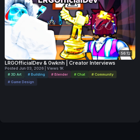
56:12
LRGOfficialDev & 0wknh | Creator Interviews
Posted Jun 03, 2026 | Views 1K
# 3D Art
# Building
# Blender
# Chat
# Community
# Game Design
Code of Conduct
Your Privacy Choices